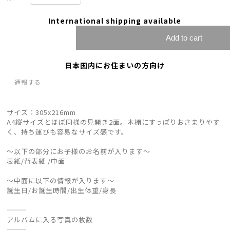
International shipping available
Add to cart
日本国内にお住まいの方向け
通報する
サイズ：305x216mm
A4縦サイズとほぼ同様の見開き2面。本棚にすっぽりおさまりやす
く、持ち運びも容易なサイズ感です。
〜以下の部分にお子様のお名前が入ります〜
表紙/背表紙 /中面
〜中面に以下の情報が入ります〜
誕生日/お誕生時間/出生体重/身長
———
アルバムに入る写真の枚数
———