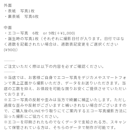
外面
・表紙 写真1枚
・裏表紙 写真6枚
中面
・エコー写真 6枚 or 9枚(＋¥1,000)
・誕生時の写真1枚（それぞれに撮影日付が入ります。日付ではな
く週数を記載されたい場合は、週数表記変更をご選択ください
(¥900)）
———
ご注文いただく際は以下の内容を必ずご確認ください。
———
※当店では、お客様ご自身でエコー写真をデジカメやスマートフォ
ンで真上正面から撮影いただき、データをお送りいただきます。当
店の工数を抑え、お値段を可能な限りお安くご提供させていただい
ております。
※エコー写真の反射や歪みは当方で綺麗に補正いたします。ただし
過度な歪みや反射がございますと補いきれない場合がございますの
で、ご購入後のLINEやり取りにてご案内するエコー写真撮影方法に
沿った撮影にご協力ください。
※エコーを印刷されたものでなくデータで支給される方、スキャン
して保管されている方は、そちらのデータで制作が可能です。